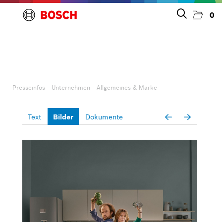
0
Presseinfos
Unternehmen
Presseinfos
Unternehmen
Allgemeines & Marke
Allgemeines & Marke
Text
Bilder
Dokumente
Personelles
Großgeräte
Kleingeräte