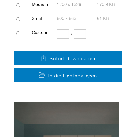
Medium
1200 x 1326
170,9 KB
Small
600 x 663
61 KB
Custom
x
Sofort downloaden
In die Lightbox legen