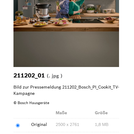
Bilder zum Download
Kontakt
211202_01
(. jpg )
Bild zur Pressemeldung 211202_Bosch_PI_Cookit_TV-
Kampagne
© Bosch Hausgeräte
Maße
Größe
Original
2500 x 2761
1,8 MB