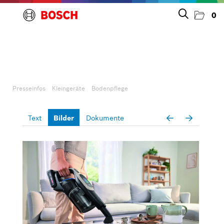
0
Presseinfos
Unternehmen
Presseinfos
Kleingeräte
Bodenpflege
Großgeräte
Text
Bilder
Dokumente
Kleingeräte
Bodenpflege
Kaffee