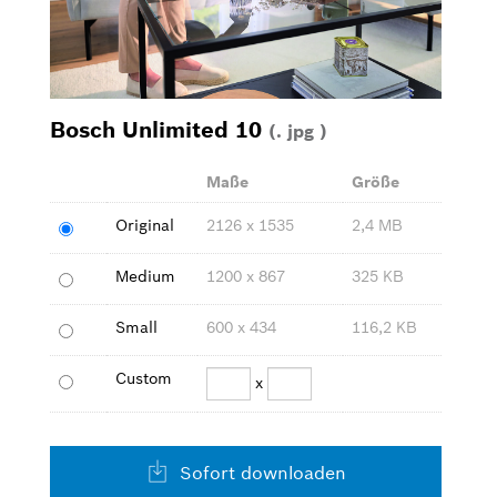
Küchengeräte
Bilder zum Download
Bosch Unlimited 10
(. jpg )
Kontakt
Maße
Größe
Original
2126 x 1535
2,4 MB
Medium
1200 x 867
325 KB
Small
600 x 434
116,2 KB
Custom
x
Sofort downloaden