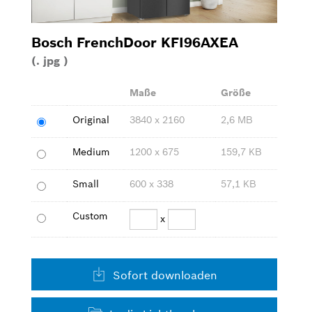
Waschen & Trocknen
Bosch FrenchDoor KFI96AXEA
Kleingeräte
(. jpg )
Maße
Größe
Bilder zum Download
Original
3840 x 2160
2,6 MB
Kontakt
Medium
1200 x 675
159,7 KB
Small
600 x 338
57,1 KB
Custom
x
Sofort downloaden