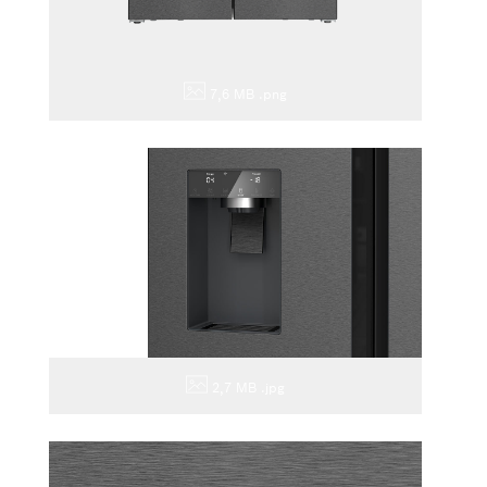
7,6 MB
.png
2,7 MB
.jpg