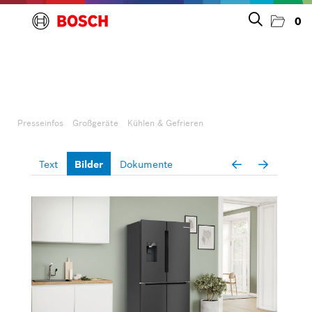
0
Presseinfos
Unternehmen
Presseinfos
Großgeräte
Kühlen & Gefrieren
Großgeräte
Text
Bilder
Dokumente
Geschirrspülen
Kochen & Backen
Kühlen & Gefrieren