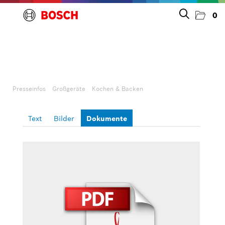
0
Presseinfos
Unternehmen
Presseinfos
Großgeräte
Kochen & Backen
Großgeräte
Text
Bilder
Dokumente
Geschirrspülen
Kochen & Backen
Kühlen & Gefrieren