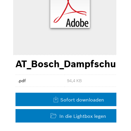
Waschen & Trocknen
Kleingeräte
Bilder zum Download
AT_Bosch_Dampfschubla
Kontakt
.pdf
94,4 KB
Sofort downloaden
In die Lightbox legen