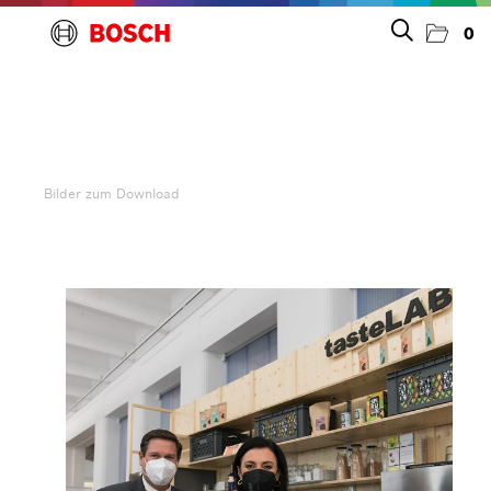
0
Presseinfos
Bilder zum Download
Bilder zum Download
Unternehmen
Großgeräte
Kleingeräte
Kontakt