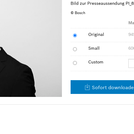
Bild zur Presseaussendung PI_
© Bosch
Ma
Original
94
Small
60
Custom
Sofort download