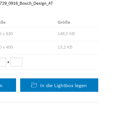
8729_0916_Bosch_Design_AT
ße
Größe
5 x 630
148,5 KB
0 x 400
13,2 KB
x
en
In die Lightbox legen