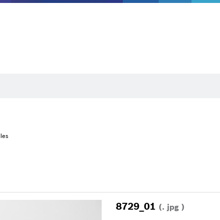
les
8729_01
(. jpg )