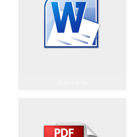
Großgeräte
Kleingeräte
Kontakt
369,5 KB
.doc