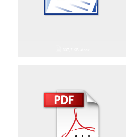
337,7 KB
.docx