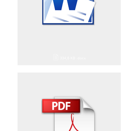
334,6 KB
.docx