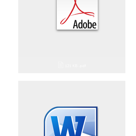
121 KB
.pdf