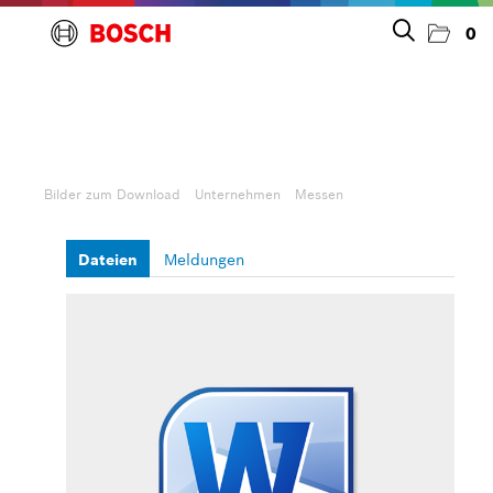
0
Presseinfos
Bilder zum Download
Bilder zum Download
Unternehmen
Messen
Unternehmen
Dateien
Meldungen
Allgemeines & Marke
Messen
Personelles