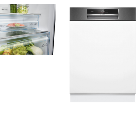
2,3 MB
.jpg
1,2 MB
.jpg