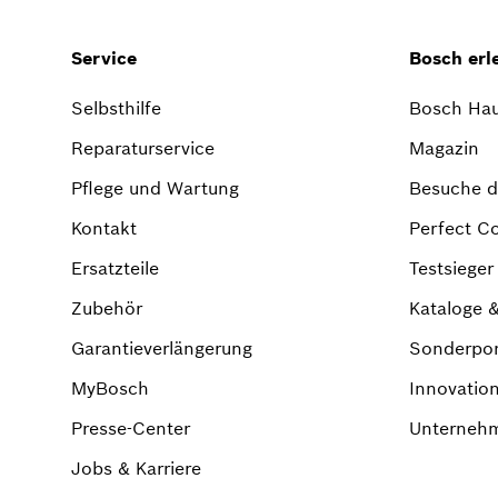
Service
Bosch erl
Selbsthilfe
Bosch Hau
Reparaturservice
Magazin
Pflege und Wartung
Besuche di
Kontakt
Perfect C
Ersatzteile
Testsiege
Zubehör
Kataloge 
Garantieverlängerung
Sonderpo
MyBosch
Innovatio
Presse-Center
Unternehm
Jobs & Karriere