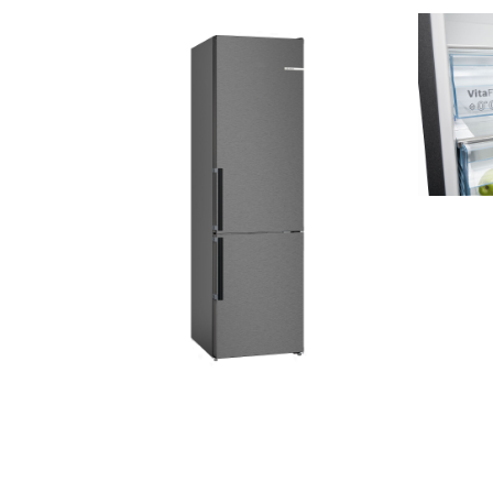
1,8 MB
.jpg