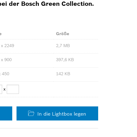
bei der Bosch Green Collection.
e
Größe
 x 2249
2,7 MB
 x 900
397,6 KB
x 450
142 KB
x
In die Lightbox legen