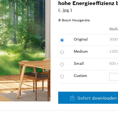
hohe Energieeffizienz 
(. jpg )
© Bosch Hausgeräte
Maß
Original
3000
Medium
1200
Small
600 
Custom
Sofort downloaden