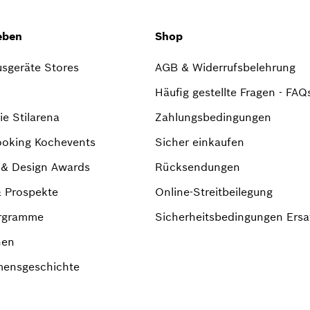
eben
Shop
sgeräte Stores
AGB & Widerrufsbelehrung
Häufig gestellte Fragen - FAQ
e Stilarena
Zahlungsbedingungen
ooking Kochevents
Sicher einkaufen
r & Design Awards
Rücksendungen
& Prospekte
Online-Streitbeilegung
rgramme
Sicherheitsbedingungen Ersat
nen
ensgeschichte