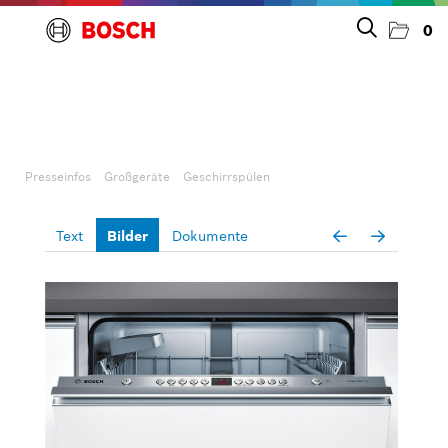
0
Presseinfos
Unternehmen
Presseinfos
Großgeräte
Geschirrspülen
Großgeräte
Text
Bilder
Dokumente
Geschirrspülen
Kochen & Backen
Kühlen & Gefrieren