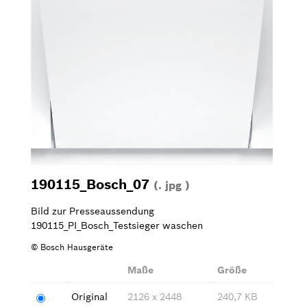
Waschen & Trocknen
Kleingeräte
Bilder zum Download
Kontakt
190115_Bosch_07
(. jpg )
Bild zur Presseaussendung
190115_PI_Bosch_Testsieger waschen
© Bosch Hausgeräte
Maße
Größe
Original
2126 x 2448
240,7 KB