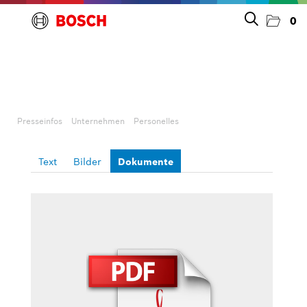
0
Presseinfos
Unternehmen
Presseinfos
Unternehmen
Personelles
Allgemeines & Marke
Text
Bilder
Dokumente
Personelles
Großgeräte
Kleingeräte