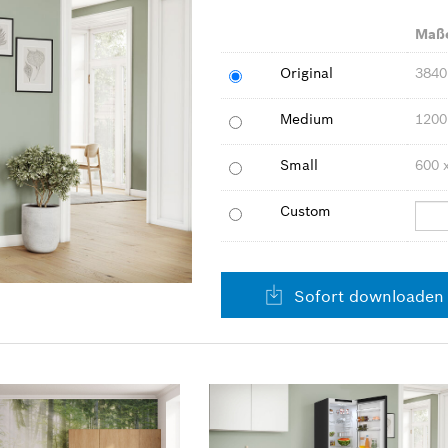
Maß
Original
3840
Medium
1200
Small
600 
Custom
Sofort downloaden