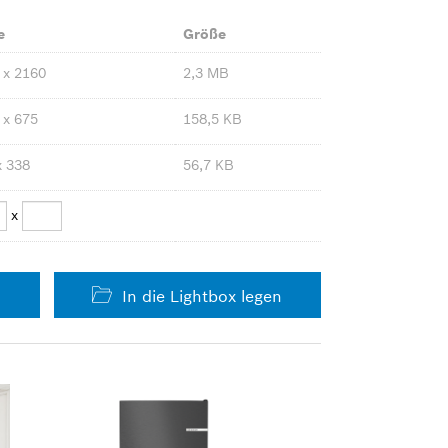
e
Größe
 x 2160
2,3 MB
 x 675
158,5 KB
x 338
56,7 KB
x
In die Lightbox legen