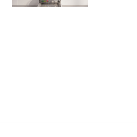
1,7 MB
.jpg