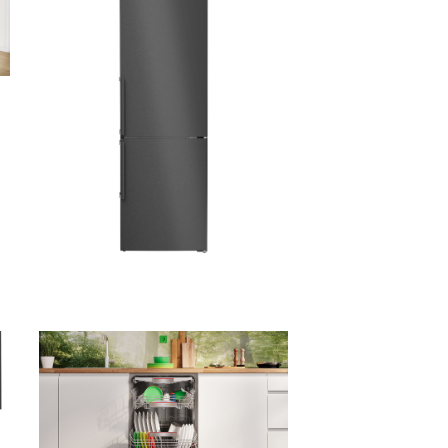
4,1 MB
.png