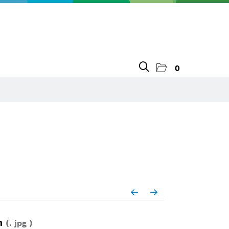
0
on
(. jpg )