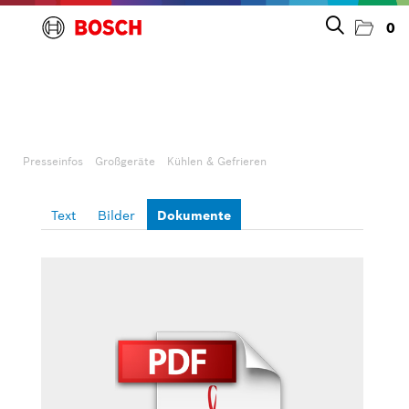
0
Presseinfos
Unternehmen
Presseinfos
Großgeräte
Kühlen & Gefrieren
Großgeräte
Text
Bilder
Dokumente
Geschirrspülen
Kochen & Backen
Kühlen & Gefrieren