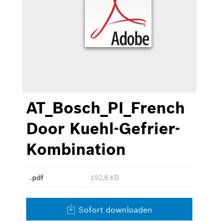
Waschen & Trocknen
Kleingeräte
Bilder zum Download
AT_Bosch_PI_French
Kontakt
Door Kuehl-Gefrier-
Kombination
.pdf
192,8 KB
Sofort downloaden