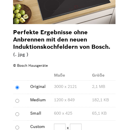
Waschen & Trocknen
Kleingeräte
Perfekte Ergebnisse ohne
Anbrennen mit den neuen
Bilder zum Download
Induktionskochfeldern von Bosch.
(. jpg )
Kontakt
© Bosch Hausgeräte
Maße
Größe
Original
3000 x 2121
2,1 MB
Medium
1200 x 849
182,1 KB
Small
600 x 425
65,1 KB
Custom
x