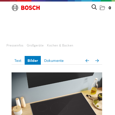
0
Presseinfos
Unternehmen
Presseinfos
Großgeräte
Kochen & Backen
Großgeräte
Text
Bilder
Dokumente
Geschirrspülen
Kochen & Backen
Kühlen & Gefrieren