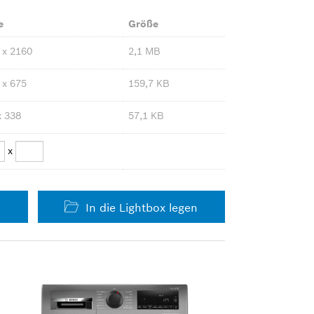
e
Größe
 x 2160
2,1 MB
 x 675
159,7 KB
x 338
57,1 KB
x
In die Lightbox legen