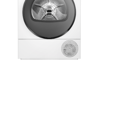
6,9 MB
.png