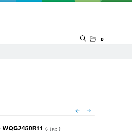
0
e 6 WQG2450R11
(. jpg )