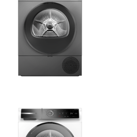
10,4 MB
.png