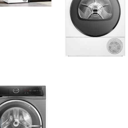
2,1 MB
.jpg
7 MB
.png