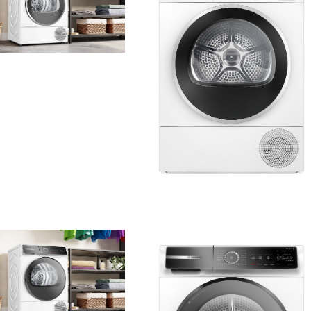
2,1 MB
.jpg
7,4 MB
.png