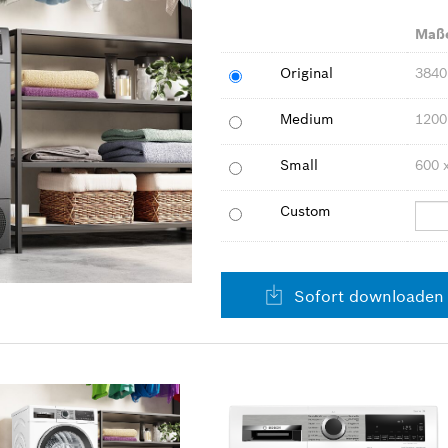
Maß
Original
3840
Medium
1200
Small
600 
Custom
Sofort downloaden