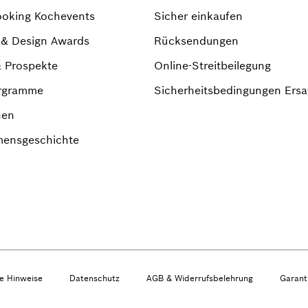
ooking Kochevents
Sicher einkaufen
r & Design Awards
Rücksendungen
& Prospekte
Online-Streitbeilegung
rgramme
Sicherheitsbedingungen Ersat
nen
ensgeschichte
he Hinweise
Datenschutz
AGB & Widerrufsbelehrung
Garant