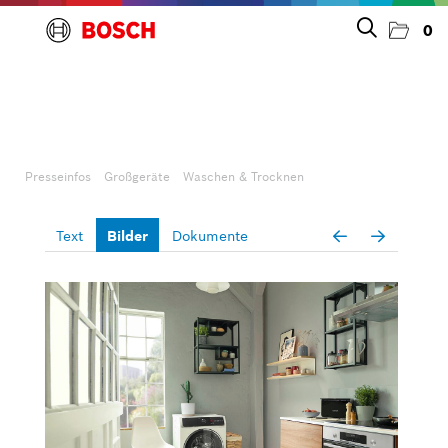
0
Presseinfos
Unternehmen
Presseinfos
Großgeräte
Waschen & Trocknen
Großgeräte
Text
Bilder
Dokumente
Geschirrspülen
Kochen & Backen
Kühlen & Gefrieren