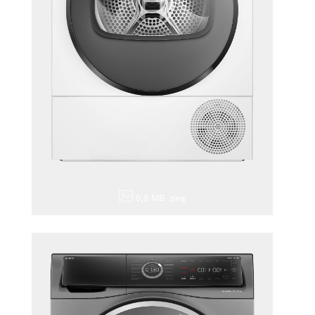
6,9 MB
.png