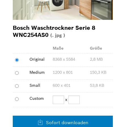
Waschen & Trocknen
Kleingeräte
Bosch Waschtrockner Serie 8
WNC254AS0
(. jpg )
Bilder zum Download
Maße
Größe
Original
8368 x 5584
2,8 MB
Kontakt
Medium
1200 x 801
150,3 KB
Small
600 x 401
53,8 KB
Custom
x
Sofort downloaden