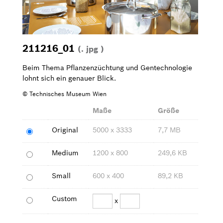
Bilder zum Download
Kontakt
211216_01
(. jpg )
Beim Thema Pflanzenzüchtung und Gentechnologie
lohnt sich ein genauer Blick.
© Technisches Museum Wien
Maße
Größe
Original
5000 x 3333
7,7 MB
Medium
1200 x 800
249,6 KB
Small
600 x 400
89,2 KB
Custom
x