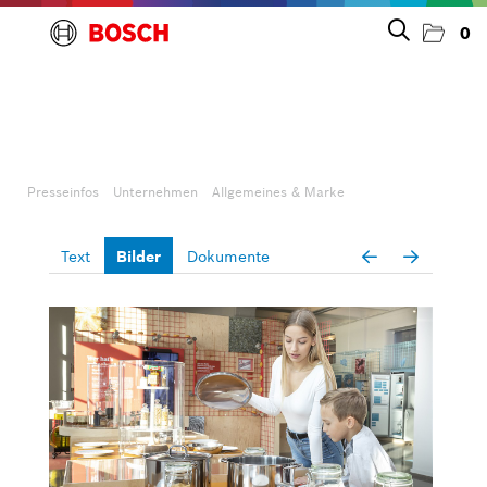
0
Presseinfos
Unternehmen
Presseinfos
Unternehmen
Allgemeines & Marke
Allgemeines & Marke
Text
Bilder
Dokumente
Personelles
Großgeräte
Kleingeräte