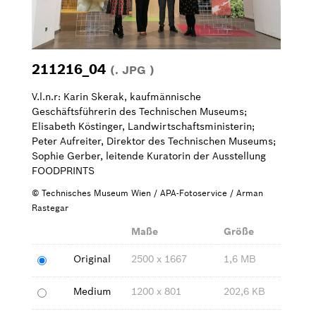
Bilder zum Download
Kontakt
211216_04
(. JPG )
V.l.n.r: Karin Skerak, kaufmännische
Geschäftsführerin des Technischen Museums;
Elisabeth Köstinger, Landwirtschaftsministerin;
Peter Aufreiter, Direktor des Technischen Museums;
Sophie Gerber, leitende Kuratorin der Ausstellung
FOODPRINTS
© Technisches Museum Wien / APA-Fotoservice / Arman
Rastegar
Maße
Größe
Original
2500 x 1667
1,6 MB
Medium
1200 x 801
202,6 KB