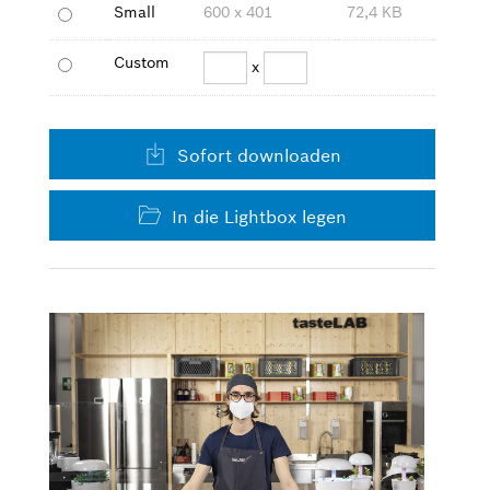
Small
600 x 401
72,4 KB
Custom
x
Sofort downloaden
In die Lightbox legen