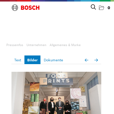
0
Presseinfos
Unternehmen
Presseinfos
Unternehmen
Allgemeines & Marke
Allgemeines & Marke
Text
Bilder
Dokumente
Personelles
Großgeräte
Kleingeräte